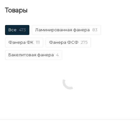
Товары
Все
473
Ламинированная фанера
83
Фанера ФК
111
Фанера ФСФ
275
Бакелитовая фанера
4